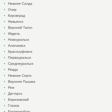
Нижняя Салда
Очер
Кировград
Невьянск
Верхний Тагил
Ивдель
Новоуральск
Алапаевск
Красноуфимск
Первоуральск
Среднеуральск
Ревда
Нижние Серги
Верхняя Пышма
Реж
Дегтярск
Березовский
Глазов
Екатеринбург