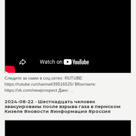
Следите за нами в соц.сетях: RUTUBE:
https://rutube.ru/channel/39516525/ ВКонтакте:
https://vk.com/newprospect Дзен: ...
2024-08-22 - Шестнадцать человек
эвакуированы после взрыва газа в пермском
Кизеле #новости #информация #россия