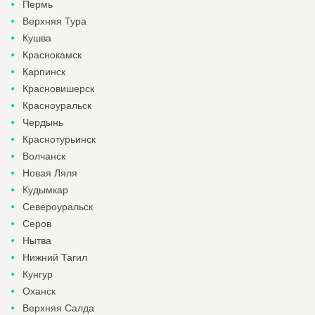
Пермь
Верхняя Тура
Кушва
Краснокамск
Карпинск
Красновишерск
Красноуральск
Чердынь
Краснотурьинск
Волчанск
Новая Ляля
Кудымкар
Североуральск
Серов
Нытва
Нижний Тагил
Кунгур
Оханск
Верхняя Салда