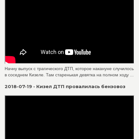
Начну выпуск с трагического ДТП, которое накануне случилось
в соседнем Кизеле. Там старенькая девятка на полном ходу ...
2018-07-19 - Кизел ДТП провалилась бензовоз