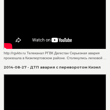
http://rgvktv.ru Телеканал РГВК Дагестан Серьезная авария
произошла в Кизилюртовском районе. Столкнулись легковой ...
2014-08-27 - ДТП авария с переворотом Кизел