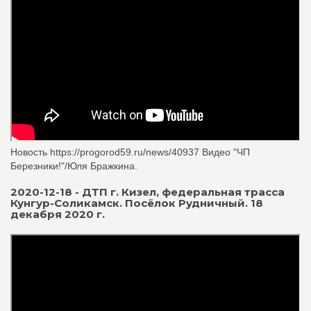
Новость https://progorod59.ru/news/40937 Видео "ЧП
Березники!"/Юля Бражкина.
2020-12-18 - ДТП г. Кизел, федеральная трасса
Кунгур-Соликамск. Посёлок Рудничный. 18
декабря 2020 г.