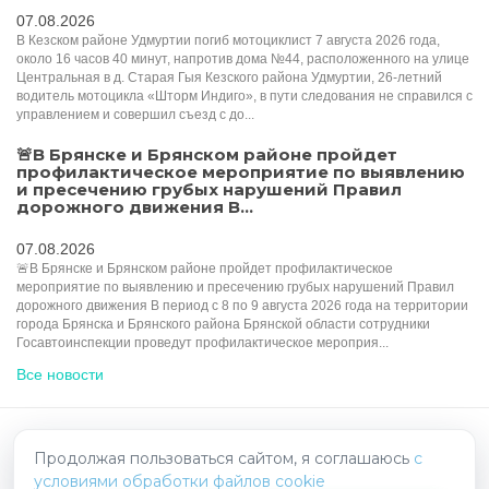
07.08.2026
В Кезском районе Удмуртии погиб мотоциклист 7 августа 2026 года,
около 16 часов 40 минут, напротив дома №44, расположенного на улице
Центральная в д. Старая Гыя Кезского района Удмуртии, 26-летний
водитель мотоцикла «Шторм Индиго», в пути следования не справился с
управлением и совершил съезд с до...
🚨В Брянске и Брянском районе пройдет
профилактическое мероприятие по выявлению
и пресечению грубых нарушений Правил
дорожного движения В...
07.08.2026
🚨В Брянске и Брянском районе пройдет профилактическое
мероприятие по выявлению и пресечению грубых нарушений Правил
дорожного движения В период с 8 по 9 августа 2026 года на территории
города Брянска и Брянского района Брянской области сотрудники
Госавтоинспекции проведут профилактическое мероприя...
Все новости
HelpRadar.ru - взаимопомощь на дорогах
Продолжая пользоваться сайтом, я соглашаюсь
с
условиями обработки файлов cookie