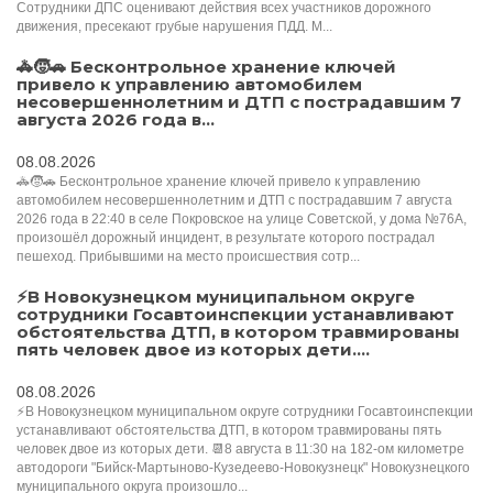
Сотрудники ДПС оценивают действия всех участников дорожного
движения, пресекают грубые нарушения ПДД. М...
🚓🧒🚗 Бесконтрольное хранение ключей
привело к управлению автомобилем
несовершеннолетним и ДТП с пострадавшим 7
августа 2026 года в...
08.08.2026
🚓🧒🚗 Бесконтрольное хранение ключей привело к управлению
автомобилем несовершеннолетним и ДТП с пострадавшим 7 августа
2026 года в 22:40 в селе Покровское на улице Советской, у дома №76А,
произошёл дорожный инцидент, в результате которого пострадал
пешеход. Прибывшими на место происшествия сотр...
⚡️В Новокузнецком муниципальном округе
сотрудники Госавтоинспекции устанавливают
обстоятельства ДТП, в котором травмированы
пять человек двое из которых дети....
08.08.2026
⚡️В Новокузнецком муниципальном округе сотрудники Госавтоинспекции
устанавливают обстоятельства ДТП, в котором травмированы пять
человек двое из которых дети. 📆8 августа в 11:30 на 182-ом километре
автодороги "Бийск-Мартыново-Кузедеево-Новокузнецк" Новокузнецкого
муниципального округа произошло...