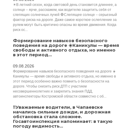
☀В летний сезон, когда световой день становится длиннее, а
солнце – ярче, расскажем, как водителю защитить себя от
слепящих солнечных лучей 🛑Слепящее солнце – серьезный
фактор риска на дороге. Даже самое короткое ослепление за
рулем могут быть критично опасны во время движения. Когда
риск ос...
Формирование навыков безопасного
поведения на дороге ☀️Каникулы — время
свободы и активного отдыха, но именно
в этот период...
09.08.2026
Формирование навыков безопасного поведения на дороге ☀️
Каникулы — время свободы и активного отдыха, но именно в
этот период особенно важно помнить о безопасности на
дороге. Чтобы снизить риск ДТП с участием
несовершеннолетних и закрепить знания ПДД,
автоинспекторы Костромской области совместно с об...
‼️Уважаемые водители, в Чапаевске
начались сильные дожди, и дорожная
обстановка стала сложнее.
Госавтоинспекция напоминает: в такую
погоду видимость...