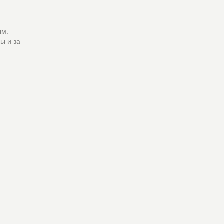
ым.
ы и за