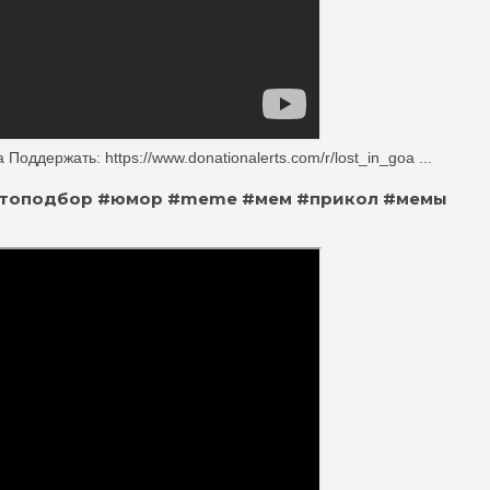
оддержать: https://www.donationalerts.com/r/lost_in_goa ...
 #автоподбор #юмор #meme #мем #прикол #мемы