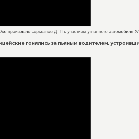
 Охе произошло серьезное ДТП с участием угнанного автомобиля УАЗ
лицейские гонялись за пьяным водителем, устроивш