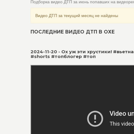
Подборка видео ДТП за июнь попавших на видеоре
Видео ДТП за текущий месяц не найдены
ПОСЛЕДНИЕ ВИДЕО ДТП В ОХЕ
2024-11-20 - Ох уж эти хрустики! #вье
#shorts #топблогер #топ