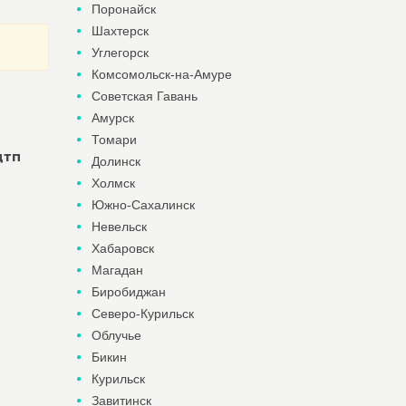
Поронайск
Шахтерск
Углегорск
Комсомольск-на-Амуре
Советская Гавань
Амурск
Томари
дтп
Долинск
Холмск
Южно-Сахалинск
Невельск
Хабаровск
Магадан
Биробиджан
Северо-Курильск
Облучье
Бикин
Курильск
Завитинск