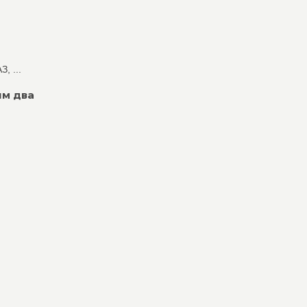
, ...
им два