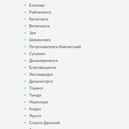
Елизово
Райчихинск
Белогорск
Вилючинск
Зея
Шимановск
Петропавловск-Камчатский
Сусуман
Дальнереченск
Благовещенск
Лесозаводск
Дальнегорск
Томмот
Тында
Нерюнгри
Алдан
Якутск
Спасск-Дальний