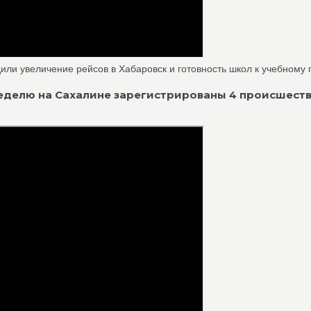
или увеличение рейсов в Хабаровск и готовность школ к учебному го
а неделю на Сахалине зарегистрированы 4 происшеств