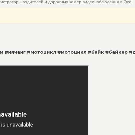
гистраторы водителей и дорожных камер видеонаблюдения в Охе
тнам #нячанг #мотоцикл #мотоцикл #байк #байкер #