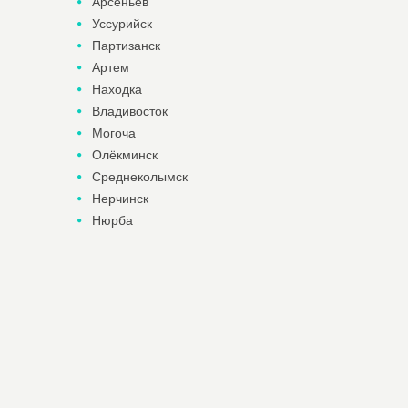
Арсеньев
Уссурийск
Партизанск
Артем
Находка
Владивосток
Могоча
Олёкминск
Среднеколымск
Нерчинск
Нюрба