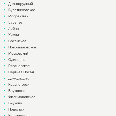
Долгопрудный
Булатниковское
Мосрентген
Заречье
Лобня
Химки
Сосенское
Новоивановское
Московский
Одинцово
Рязановское
Сергиев Посад
Домодедово
Красногорск
Внуковское
Филимоновское
Внуково
Подольск
Кутузовское