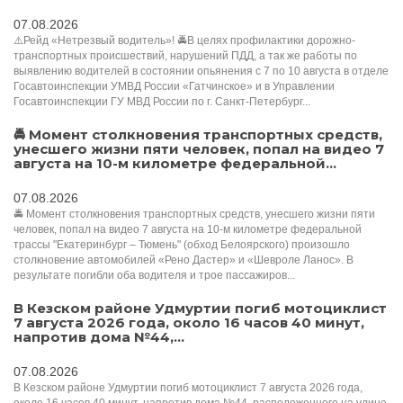
07.08.2026
⚠️Рейд «Нетрезвый водитель»! 🚔В целях профилактики дорожно-
транспортных происшествий, нарушений ПДД, а так же работы по
выявлению водителей в состоянии опьянения с 7 по 10 августа в отделе
Госавтоинспекции УМВД России «Гатчинское» и в Управлении
Госавтоинспекции ГУ МВД России по г. Санкт-Петербург...
🚔 Момент столкновения транспортных средств,
унесшего жизни пяти человек, попал на видео 7
августа на 10-м километре федеральной...
07.08.2026
🚔 Момент столкновения транспортных средств, унесшего жизни пяти
человек, попал на видео 7 августа на 10-м километре федеральной
трассы "Екатеринбург – Тюмень" (обход Белоярского) произошло
столкновение автомобилей «Рено Дастер» и «Шевроле Ланос». В
результате погибли оба водителя и трое пассажиров...
В Кезском районе Удмуртии погиб мотоциклист
7 августа 2026 года, около 16 часов 40 минут,
напротив дома №44,...
07.08.2026
В Кезском районе Удмуртии погиб мотоциклист 7 августа 2026 года,
около 16 часов 40 минут, напротив дома №44, расположенного на улице