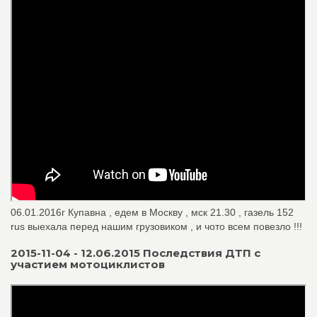
06.01.2016г Купавна , едем в Москву , мск 21.30 , газель 152
rus выехала перед нашим грузовиком , и чото всем повезло !!!
2015-11-04 - 12.06.2015 Последствия ДТП с
участием мотоциклистов