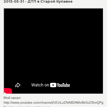
2015-05-31 - ДТП в Старой Купавне
Мой канал:
http://www.youtube.com/channel/UCnLzZNA8DAWo8kSx2ShxQPg