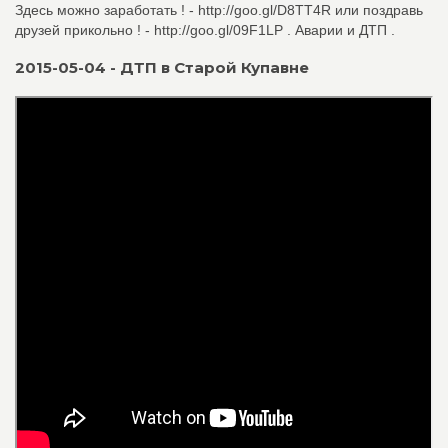
Здесь можно заработать ! - http://goo.gl/D8TT4R или поздравь
друзей прикольно ! - http://goo.gl/09F1LP . Аварии и ДТП .
2015-05-04 - ДТП в Старой Купавне