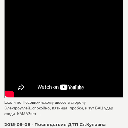
Ехали по Носовихинскому шоссе в сторону
Электроуглей..спокойно, пятница, пробки, и тут БАЦ удар
сзади. КАМАЗист ...
2015-09-08 - Последствия ДТП Ст.Купавна