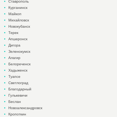
Ставрополь
Курганинск
Майкоп
Михайловск
Новокубанск
Терек
Апшеронск
Дигора
Зеленокумск
Алагир
Белореченск
Хадыженск
Туапсе
Светлоград
Благодарный
Гулькевичи
Беслан
Новоалександровск
Кропоткин