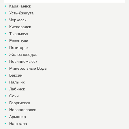
Карачаевск
Усть-Джегута
Черкесск
Кисловодск
Тырныауз
Ессентуки
Пятигорск
Железноводск
Невинномысск
Минеральные Воды
Баксан
Нальчик
Лабинск
Сочи
Георгиевск
Новопавловск
Армавир
Нарткала