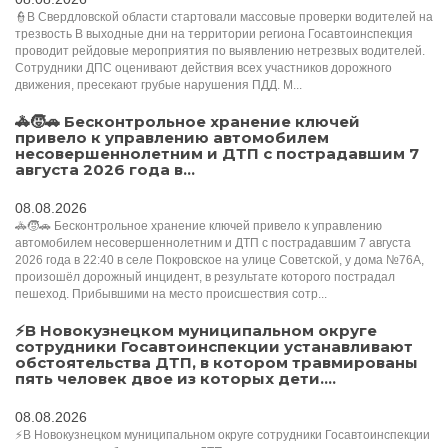
👮В Свердловской области стартовали массовые проверки водителей на
трезвость В выходные дни на территории региона Госавтоинспекция
проводит рейдовые мероприятия по выявлению нетрезвых водителей.
Сотрудники ДПС оценивают действия всех участников дорожного
движения, пресекают грубые нарушения ПДД. М...
🚓🧒🚗 Бесконтрольное хранение ключей
привело к управлению автомобилем
несовершеннолетним и ДТП с пострадавшим 7
августа 2026 года в...
08.08.2026
🚓🧒🚗 Бесконтрольное хранение ключей привело к управлению
автомобилем несовершеннолетним и ДТП с пострадавшим 7 августа
2026 года в 22:40 в селе Покровское на улице Советской, у дома №76А,
произошёл дорожный инцидент, в результате которого пострадал
пешеход. Прибывшими на место происшествия сотр...
⚡️В Новокузнецком муниципальном округе
сотрудники Госавтоинспекции устанавливают
обстоятельства ДТП, в котором травмированы
пять человек двое из которых дети....
08.08.2026
⚡️В Новокузнецком муниципальном округе сотрудники Госавтоинспекции