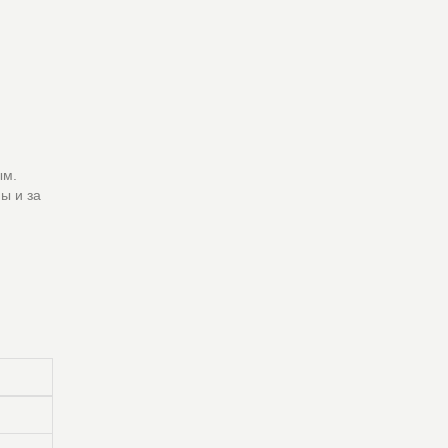
ым.
ы и за