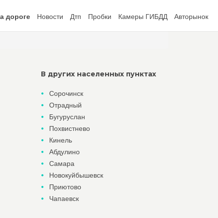
а дороге
Новости
Дтп
Пробки
Камеры ГИБДД
Авторынок
В других населенных пунктах
Сорочинск
Отрадный
Бугуруслан
Похвистнево
Кинель
Абдулино
Самара
Новокуйбышевск
Приютово
Чапаевск