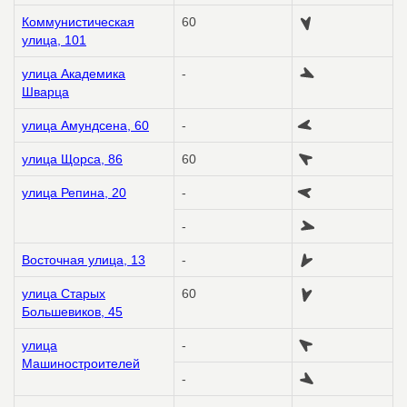
Коммунистическая
60
улица, 101
улица Академика
-
Шварца
улица Амундсена, 60
-
улица Щорса, 86
60
улица Репина, 20
-
-
Восточная улица, 13
-
улица Старых
60
Большевиков, 45
улица
-
Машиностроителей
-