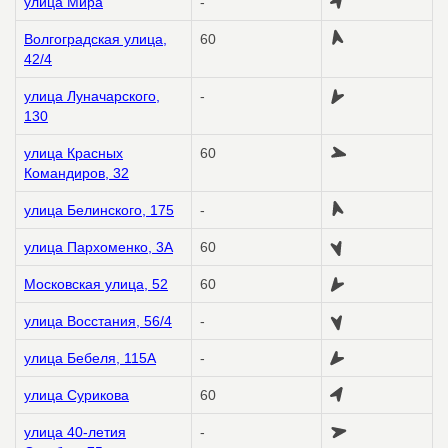
улица Мира
-
Волгоградская улица,
60
42/4
улица Луначарского,
-
130
улица Красных
60
Командиров, 32
улица Белинского, 175
-
улица Пархоменко, 3А
60
Московская улица, 52
60
улица Восстания, 56/4
-
улица Бебеля, 115А
-
улица Сурикова
60
улица 40-летия
-