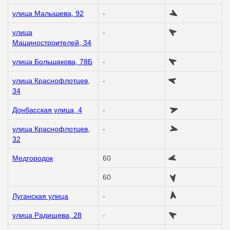
улица Малышева, 92
-
улица
-
Машиностроителей, 34
улица Большакова, 78Б
-
улица Краснофлотцев,
-
34
Донбасская улица, 4
-
улица Краснофлотцев,
-
32
Медгородок
60
60
Луганская улица
-
улица Радищева, 28
-