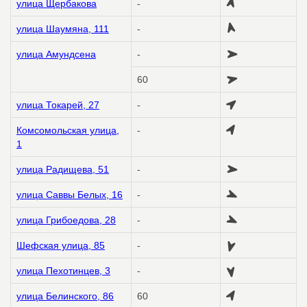
улица Щербакова
-
улица Шаумяна, 111
-
улица Амундсена
-
60
улица Токарей, 27
-
Комсомольская улица,
-
1
улица Радищева, 51
-
улица Саввы Белых, 16
-
улица Грибоедова, 28
-
Шефская улица, 85
-
улица Пехотинцев, 3
-
улица Белинского, 86
60