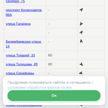
Октября, 75
проспект Космонавтов,
-
86А
улица Гагарина
-
-
Билимбаевская улица,
-
14
улица Токарей, 33
60
улица Татищева, 49
60
улица Серафимы
-
Дерябиной
-
Продолжая пользоваться сайтом, я соглашаюсь
с
условиями обработки файлов cookie
проспект Космонавтов,
60
Ок
48
улица Фрезеровщиков,
-