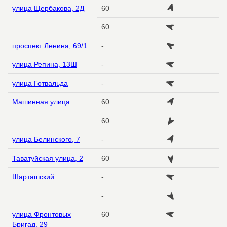
улица Щербакова, 2Д
60
60
проспект Ленина, 69/1
-
улица Репина, 13Ш
-
улица Готвальда
-
Машинная улица
60
60
улица Белинского, 7
-
Таватуйская улица, 2
60
Шарташский
-
-
улица Фронтовых
60
Бригад, 29