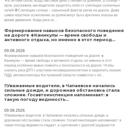
☀В летний сезон, когда световой день становится длиннее, а солнце –
ярче, расскажем, как водителю защитить себя от слепящих солнечных
лучей 🛑Слепящее солнце – серьезный фактор риска на дороге. Даже
самое короткое ослепление за рулем могут быть критично опасны во
время движения. Когда риск ос...
Формирование навыков безопасного поведения
на дороге ☀️Каникулы — время свободы и
активного отдыха, но именно в этот период...
09.08.2026
Формирование навыков безопасного поведения на дороге ☀️
Каникулы — время свободы и активного отдыха, но именно в этот
период особенно важно помнить о безопасности на дороге. Чтобы
снизить риск ДТП с участием несовершеннолетних и закрепить знания
ПДД, автоинспекторы Костромской области совместно с об...
‼️Уважаемые водители, в Чапаевске начались
сильные дожди, и дорожная обстановка стала
сложнее. Госавтоинспекция напоминает: в
такую погоду видимость...
09.08.2026
‼️Уважаемые водители, в Чапаевске начались сильные дожди, и
дорожная обстановка стала сложнее. Госавтоинспекция напоминает: в
такую погоду видимость падает, а сцепление с дорогой ухудшается.