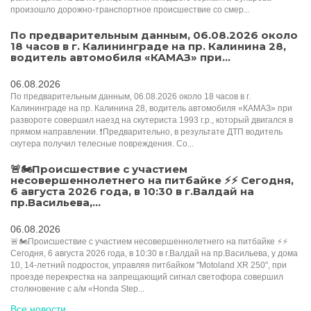
произошло дорожно-транспортное происшествие со смер...
По предварительным данным, 06.08.2026 около
18 часов в г. Калининграде на пр. Калинина 28,
водитель автомобиля «КАМАЗ» при...
06.08.2026
По предварительным данным, 06.08.2026 около 18 часов в г.
Калининграде на пр. Калинина 28, водитель автомобиля «КАМАЗ» при
развороте совершил наезд на скутериста 1993 г.р., который двигался в
прямом направлении. ❗️Предварительно, в результате ДТП водитель
скутера получил телесные повреждения. Со...
🚨🏍Происшествие с участием
несовершеннолетнего на питбайке ⚡️⚡️️ Сегодня,
6 августа 2026 года, в 10:30 в г.Валдай на
пр.Васильева,...
06.08.2026
🚨🏍Происшествие с участием несовершеннолетнего на питбайке ⚡️⚡️️
Сегодня, 6 августа 2026 года, в 10:30 в г.Валдай на пр.Васильева, у дома
10, 14-летний подросток, управляя питбайком "Motoland XR 250", при
проезде перекрестка на запрещающий сигнал светофора совершил
столкновение с а/м «Honda Step...
Все новости