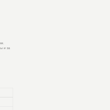
ым.
ы и за