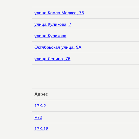
улица Карла Маркса, 75
улица Куликова, 7
улица Куликова
Октябрьская улица, 9А
улица Ленина, 76
Адрес
17К-2
Р72
17К-18