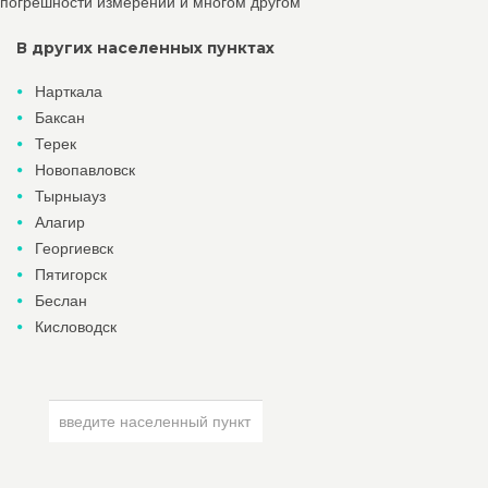
погрешности измерений и многом другом
В других населенных пунктах
Нарткала
Баксан
Терек
Новопавловск
Тырныауз
Алагир
Георгиевск
Пятигорск
Беслан
Кисловодск