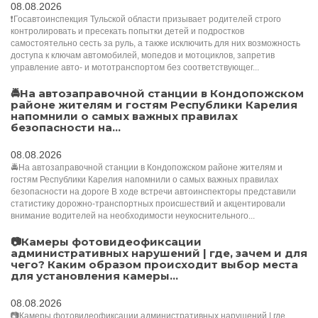
08.08.2026
❗Госавтоинспекция Тульской области призывает родителей строго
контролировать и пресекать попытки детей и подростков
самостоятельно сесть за руль, а также исключить для них возможность
доступа к ключам автомобилей, мопедов и мотоциклов, запретив
управление авто- и мототранспортом без соответствующег...
🚔На автозаправочной станции в Кондопожском
районе жителям и гостям Республики Карелия
напомнили о самых важных правилах
безопасности на...
08.08.2026
🚔На автозаправочной станции в Кондопожском районе жителям и
гостям Республики Карелия напомнили о самых важных правилах
безопасности на дороге В ходе встречи автоинспекторы представили
статистику дорожно-транспортных происшествий и акцентировали
внимание водителей на необходимости неукоснительного...
📷Камеры фотовидеофиксации
административных нарушений | где, зачем и для
чего? Каким образом происходит выбор места
для установления камеры...
08.08.2026
📷Камеры фотовидеофиксации административных нарушений | где,