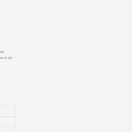
ым.
ы и за