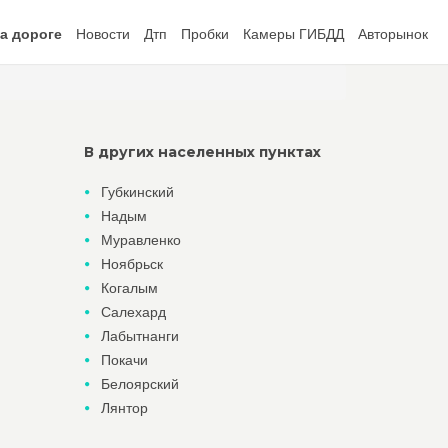
а дороге
Новости
Дтп
Пробки
Камеры ГИБДД
Авторынок
В других населенных пунктах
Губкинский
Надым
Муравленко
Ноябрьск
Когалым
Салехард
Лабытнанги
Покачи
Белоярский
Лянтор