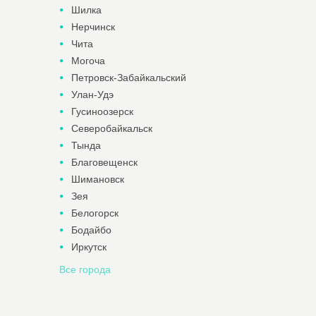
Шилка
Нерчинск
Чита
Могоча
Петровск-Забайкальский
Улан-Удэ
Гусиноозерск
Северобайкальск
Тында
Благовещенск
Шимановск
Зея
Белогорск
Бодайбо
Иркутск
Все города