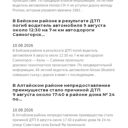
происшествие. По предварительной информации, 58‑летний
водитель автомобиля Honda CR‑V не уступил дорогу мопеду
Promax, которым управлял мужчина 1982...
В Бейском районе в результате ДТП
погиб водитель автомобиля 9 августа
около 12:30 на 7‑м км автодороги
Саяногорск...
10.08.2026
В Бейском районе в результате ДТП погиб водитель
автомобиля 9 августа около 12:30 на 7‑м км автодороги
Саяногорск — Калы — Сабинка произошло
дорожно‑транспортное происшествие. По предварительной
информации, 46‑летний водитель автомобиля Nissan Bluebird
совершил съезд с дороги в кювет с последующим...
В Алтайском районе непредоставление
преимущества стало причиной ДТП
9 августа около 17:40 в районе дома № 24
по...
10.08.2026
В Алтайском районе непредоставление преимущества стало
причиной ДТП 9 августа около 17:40 в районе дома № 24 по
улице Советская села Белый Яр произошло