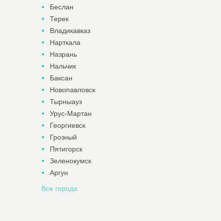
Беслан
Терек
Владикавказ
Нарткала
Назрань
Нальчик
Баксан
Новопавловск
Тырныауз
Урус-Мартан
Георгиевск
Грозный
Пятигорск
Зеленокумск
Аргун
Все города