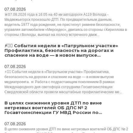
07.08.2026
🚨07.08.2026 года в 16:05 на 40 км автодороги А119 Вологда -
Медвежьегорск произошло ДТП. По предварительным данным,
водитель 1977 года рождения, не пристегнут ремнем безопасности,
управляя автомобилем «Мерседес», двигаясь со стороны г.Кириллова в
стороны г.Вологды, выехал на полосу встречного движ...
⚡️👮‍♂️ События недели в «Патрульном участке»
Профилактика, безопасность на дорогах и
спасение на воде — в новом выпуске...
07.08.2026
⚡️👮‍♂️ События недели в «Патрульном участке» Профилактика,
безопасность на дорогах и спасение на воде — в новом выпуске
медиапроекта. 🚸 Работа с подрастающим поколением В рамках
Международного дня светофора сотрудники Госавтоинспекции
Свердловской области провели масштабные профилактические ме...
В целях снижения уровня ДТП по вине
нетрезвых воителей ОБ ДПС № 2
Госавтоинспекции ГУ МВД России по...
07.08.2026
В целях снижения уровня ДТП по вине нетрезвых воителей ОБ ДПС № 2