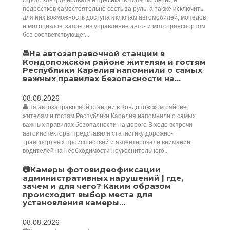
строго контролировать и пресекать попытки детей и
подростков самостоятельно сесть за руль, а также исключить
для них возможность доступа к ключам автомобилей, мопедов
и мотоциклов, запретив управление авто- и мототранспортом
без соответствующег...
🚔На автозаправочной станции в
Кондопожском районе жителям и гостям
Республики Карелия напомнили о самых
важных правилах безопасности на...
08.08.2026
🚔На автозаправочной станции в Кондопожском районе
жителям и гостям Республики Карелия напомнили о самых
важных правилах безопасности на дороге В ходе встречи
автоинспекторы представили статистику дорожно-
транспортных происшествий и акцентировали внимание
водителей на необходимости неукоснительного...
📷Камеры фотовидеофиксации
административных нарушений | где,
зачем и для чего? Каким образом
происходит выбор места для
установления камеры...
08.08.2026