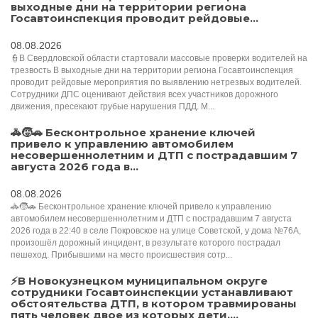
выходные дни на территории региона
Госавтоинспекция проводит рейдовые...
08.08.2026
👮В Свердловской области стартовали массовые проверки водителей на
трезвость В выходные дни на территории региона Госавтоинспекция
проводит рейдовые мероприятия по выявлению нетрезвых водителей.
Сотрудники ДПС оценивают действия всех участников дорожного
движения, пресекают грубые нарушения ПДД. М...
🚓🧒🚗 Бесконтрольное хранение ключей
привело к управлению автомобилем
несовершеннолетним и ДТП с пострадавшим 7
августа 2026 года в...
08.08.2026
🚓🧒🚗 Бесконтрольное хранение ключей привело к управлению
автомобилем несовершеннолетним и ДТП с пострадавшим 7 августа
2026 года в 22:40 в селе Покровское на улице Советской, у дома №76А,
произошёл дорожный инцидент, в результате которого пострадал
пешеход. Прибывшими на место происшествия сотр...
⚡️В Новокузнецком муниципальном округе
сотрудники Госавтоинспекции устанавливают
обстоятельства ДТП, в котором травмированы
пять человек двое из которых дети....