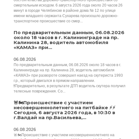
обстоятельства дорожно-транспортного происшествия со
смертельным исходом. 6 августа 2026 года около 20 часов 26
минут в городе Челябинске в районе дома № 12 по улице
имени младшего сержанта Сухарева произошло дорожно-
транспортное происшествие со смер...
По предварительным данным, 06.08.2026
около 18 часов в г. Калининграде на пр.
Калинина 28, водитель автомобиля
«КАМАЗ» при...
06.08.2026
По предварительным данным, 06.08.2026 около 18 часов в г.
Калининграде на пр. Калинина 28, водитель автомобиля
«КАМАЗ» при развороте совершил наезд на скутериста 1993
г.р., который двигался в прямом направлении.
❗️Предварительно, в результате ДТП водитель скутера получил
телесные повреждения. Со...
🚨🏍Происшествие с участием
несовершеннолетнего на питбайке ⚡️⚡️️
Сегодня, 6 августа 2026 года, в 10:30 в
г.Валдай на пр.Васильева,...
06.08.2026
🚨🏍Происшествие с участием несовершеннолетнего на