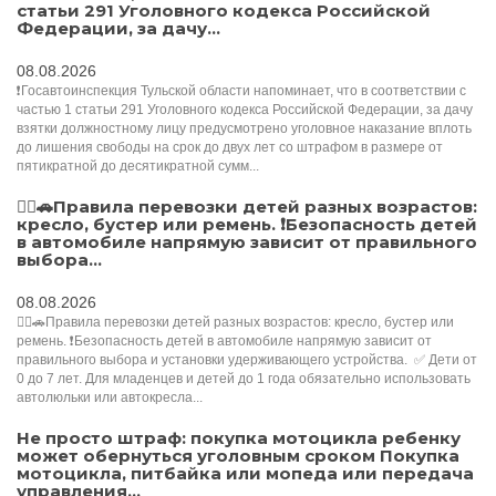
статьи 291 Уголовного кодекса Российской
Федерации, за дачу...
08.08.2026
❗Госавтоинспекция Тульской области напоминает, что в соответствии с
частью 1 статьи 291 Уголовного кодекса Российской Федерации, за дачу
взятки должностному лицу предусмотрено уголовное наказание вплоть
до лишения свободы на срок до двух лет со штрафом в размере от
пятикратной до десятикратной сумм...
👮‍♂️🚗Правила перевозки детей разных возрастов:
кресло, бустер или ремень. ❗️Безопасность детей
в автомобиле напрямую зависит от правильного
выбора...
08.08.2026
👮‍♂️🚗Правила перевозки детей разных возрастов: кресло, бустер или
ремень. ❗️Безопасность детей в автомобиле напрямую зависит от
правильного выбора и установки удерживающего устройства. ✅️ Дети от
0 до 7 лет. Для младенцев и детей до 1 года обязательно использовать
автолюльки или автокресла...
Не просто штраф: покупка мотоцикла ребенку
может обернуться уголовным сроком Покупка
мотоцикла, питбайка или мопеда или передача
управления...