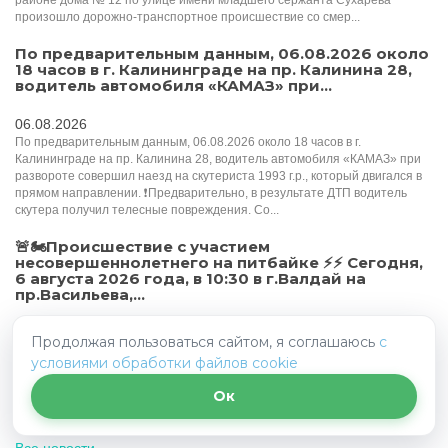
произошло дорожно-транспортное происшествие со смер...
По предварительным данным, 06.08.2026 около
18 часов в г. Калининграде на пр. Калинина 28,
водитель автомобиля «КАМАЗ» при...
06.08.2026
По предварительным данным, 06.08.2026 около 18 часов в г.
Калининграде на пр. Калинина 28, водитель автомобиля «КАМАЗ» при
развороте совершил наезд на скутериста 1993 г.р., который двигался в
прямом направлении. ❗️Предварительно, в результате ДТП водитель
скутера получил телесные повреждения. Со...
🚨🏍Происшествие с участием
несовершеннолетнего на питбайке ⚡️⚡️️ Сегодня,
6 августа 2026 года, в 10:30 в г.Валдай на
пр.Васильева,...
06.08.2026
Продолжая пользоваться сайтом, я соглашаюсь
с
🚨🏍Происшествие с участием несовершеннолетнего на питбайке ⚡️⚡️️
условиями обработки файлов cookie
Сегодня, 6 августа 2026 года, в 10:30 в г.Валдай на пр.Васильева, у дома
10, 14-летний подросток, управляя питбайком "Motoland XR 250", при
Ок
проезде перекрестка на запрещающий сигнал светофора совершил
столкновение с а/м «Honda Step...
Все новости