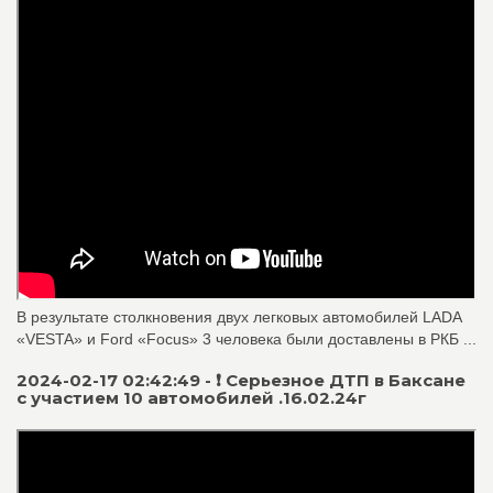
В результате столкновения двух легковых автомобилей LADA
«VESTA» и Ford «Focus» 3 человека были доставлены в РКБ ...
2024-02-17 02:42:49 - ❗️ Серьезное ДТП в Баксане
с участием 10 автомобилей .16.02.24г