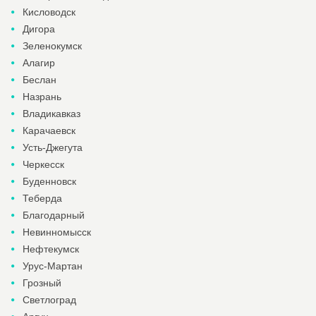
Кисловодск
Дигора
Зеленокумск
Алагир
Беслан
Назрань
Владикавказ
Карачаевск
Усть-Джегута
Черкесск
Буденновск
Теберда
Благодарный
Невинномысск
Нефтекумск
Урус-Мартан
Грозный
Светлоград