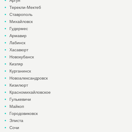
Аргун
Терекли-Мектеб
Ставрополь
Михайловск
Гудермес
Армавир
Лабинск
Хасавюрт
Новокубанск
Кизляр
Курганинск
Новоалександровск
Кизилюрт
Красномихайловское
Гулькевичи
Майкоп
Городовиковск
Элиста
Сочи