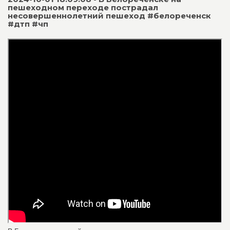
пешеходном переходе пострадал
несовершеннолетний пешеход #белореченск
#дтп #чп