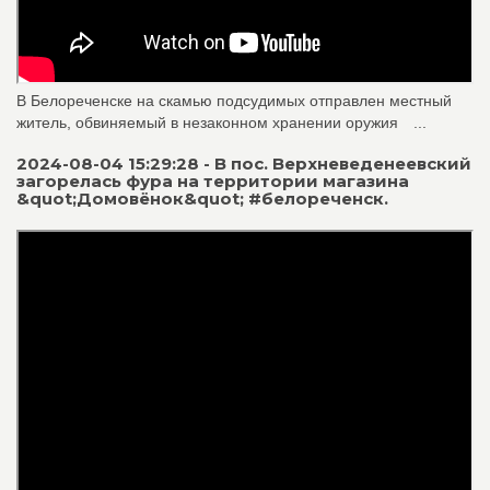
В Белореченске на скамью подсудимых отправлен местный
житель, обвиняемый в незаконном хранении оружия⠀ ...
2024-08-04 15:29:28 - В пос. Верхневеденеевский
загорелась фура на территории магазина
&quot;Домовëнок&quot; #белореченск.