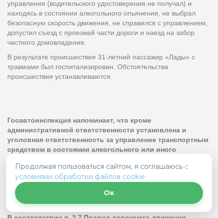
управления (водительского удостоверения не получал) и
находясь в состоянии алкогольного опьянения, не выбрал
безопасную скорость движения, не справился с управлением,
допустил съезд с проезжей части дороги и наезд на забор
частного домовладения.
В результате происшествия 31-летний пассажир «Лады» с
травмами был госпитализирован. Обстоятельства
происшествия устанавливаются.
Госавтоинспекция напоминает, что кроме
административной ответственности установлена и
уголовная ответственность за управление транспортным
средством в состоянии алкогольного или иного
опьянения.
Продолжая пользоваться сайтом, я соглашаюсь
с
Сообщив в правоохранительные органы о факте
условиями обработки файлов cookie
управления транспортным средством в состоянии
Ок
опьянения, Вы можете спасти жизни и судьбы
окружающих и водителя.
В соответствии п. 2.7 Правил дорожного движения