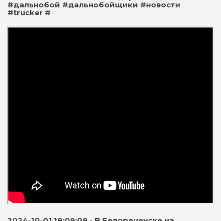
#дальнобой #дальнобойщики #новости
#trucker #
2024-10-01 18:09:08 - В Белореченске на