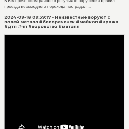
В Белореченском районе в результате нарушения правил
проезда пешеходного перехода пострадал ...
2024-09-18 09:59:17 - Неизвестные воруют с
полей металл #белореченск #майкоп #кража
#дтп #чп #воровство #металл