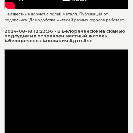
Неизвестные воруют с полей металл. Публикация от
подписчика. Для удобства жителей разных городов работает ...
2024-08-18 12:23:36 - В Белореченске на скамью
подсудимых отправлен местный житель
#белореченск #полиция #дтп #чп