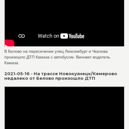
В Белово на пересечении улиц Люксембург и Чкалова
произошло ДТП Камаза с автобусом. Виноват водитель
Камаза.
2021-05-16 - На трассе Новокузнецк/Кемерово
недалеко от Белово произошло ДТП