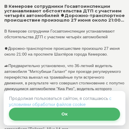
В Кемерове сотрудники Госавтоинспекции
устанавливают обстоятельства ДТП с участием
четырёх автомобилей ⏺Дорожно-транспортное
происшествие произошло 27 июня около 21:00...
В Кемерове сотрудники Госавтоинспекции устанавливают
обстоятельства ДТП с участием четырёх автомобилей
⏺Дорожно-транспортное происшествие произошло 27 июня
около 21:00 на проспекте Шахтёров города Кемерово.
🚙Предварительно установлено, что 36-летний водитель
автомобиля "Митсубиши Галант" при проезде регулируемого
перекрёстка выехал на трамвайные пути встречного
движения, в результате чего совершил столкновение с попутно
движущимся автомобилем "Киа Рио", водитель которого
приступил к манёвру разворота. От удара автомобиль
Продолжая пользоваться сайтом, я соглашаюсь
с
"Митсубиши Галант" отбросило на автомобиль "Форд Мондео",
условиями обработки файлов cookie
а "Форд" — на "Тойоту Витс".
Ок
🚑В результате дорожно-транспортного происшествия были
травмированы два несовершеннолетних пассажира