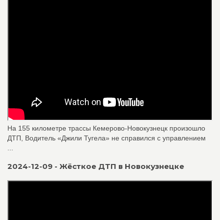
На 155 километре трассы Кемерово-Новокузнецк произошло
ДТП, Водитель «Джили Тугела» не справился с управлением
...
2024-12-09 - Жёсткое ДТП в Новокузнецке