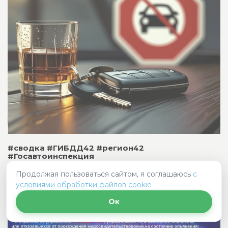
#сводка #ГИБДД42 #регион42
#Госавтоинспекция
Продолжая пользоваться сайтом, я соглашаюсь
с
#сводка #ГИБДД42 #регион42 #Госавтоинспекция
условиями обработки файлов cookie
Ок