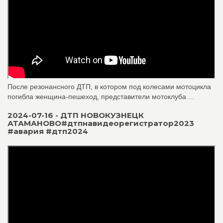
После резонансного ДТП, в котором под колесами мотоцикла
погибла женщина-пешеход, представители мотоклуба ...
2024-07-16 - ДТП НОВОКУЗНЕЦК
АТАМАНОВО#дтпнавидеорегистратор2023
#авария #дтп2024