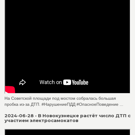
На Советской площади под мостом собралась большая
пробка из-за ДТП. #НарушениеПДД #ОпасноеПоведение ...
2024-06-28 - В Новокузнецке растёт число ДТП с
участием электросамокатов