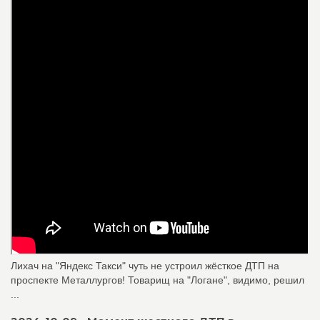
Лихач на "Яндекс Такси" чуть не устроил жёсткое ДТП на
проспекте Металлургов! Товарищ на "Логане", видимо, решил
...