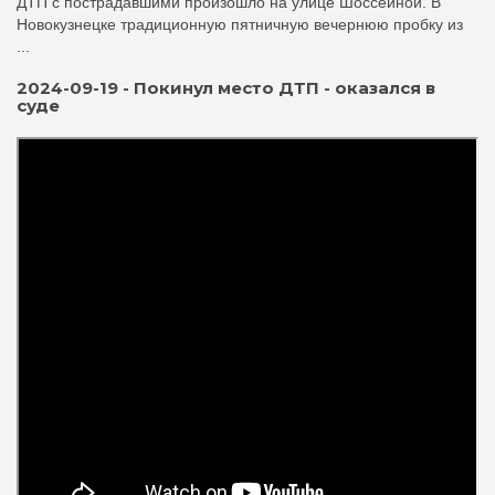
ДТП с пострадавшими произошло на улице Шоссейной. В
Новокузнецке традиционную пятничную вечернюю пробку из
...
2024-09-19 - Покинул место ДТП - оказался в
суде