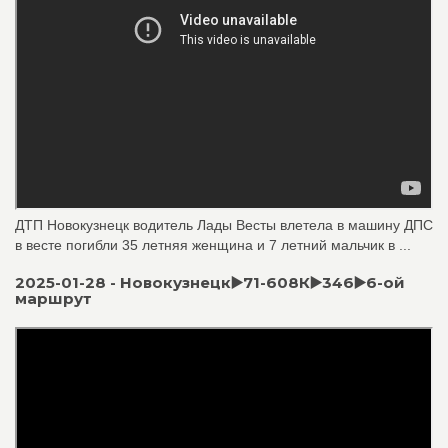
ДТП Новокузнецк водитель Лады Весты влетела в машину ДПС
в весте погибли 35 летняя женщина и 7 летний мальчик в ...
2025-01-28 - Новокузнецк▶️71-608К▶️346▶️6-ой
маршрут