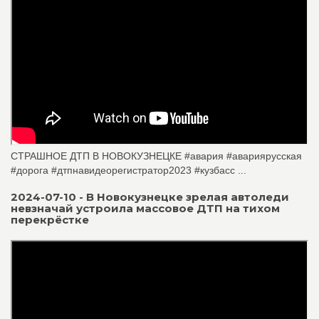
СТРАШНОЕ ДТП В НОВОКУЗНЕЦКЕ #авария #авариярусская
#дорога #дтпнавидеорегистратор2023 #кузбасс ...
2024-07-10 - В Новокузнецке зрелая автоледи
невзначай устроила массовое ДТП на тихом
перекрёстке