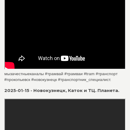
мызачестныеканалы #трамвай #трамваи #tram #транспорт
#прокопьевск #новокузнецк #транспортник_специалист.
2025-01-15 - Новокузнецк, Каток и ТЦ. Планета.