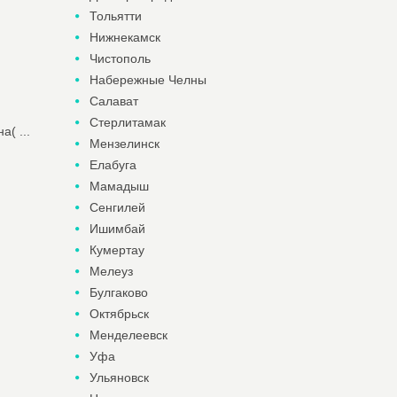
Тольятти
Нижнекамск
Чистополь
Набережные Челны
Салават
Стерлитамак
( ...
Мензелинск
Елабуга
Мамадыш
Сенгилей
Ишимбай
Кумертау
Мелеуз
Булгаково
Октябрьск
Менделеевск
Уфа
Ульяновск