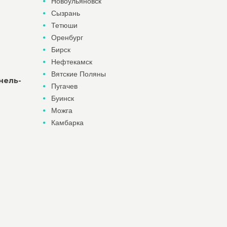
Новоульяновск
Сызрань
Тетюши
Оренбург
Бирск
Нефтекамск
Вятские Поляны
нель-
Пугачев
Буинск
Можга
Камбарка