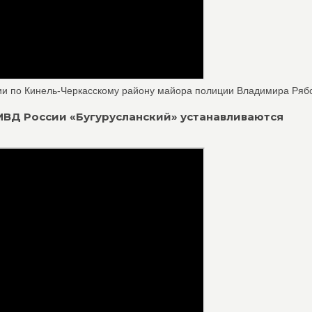
и по Кинель-Черкасскому району майора полиции Владимира Ряб
 МВД России «Бугурусланский» устанавливаются