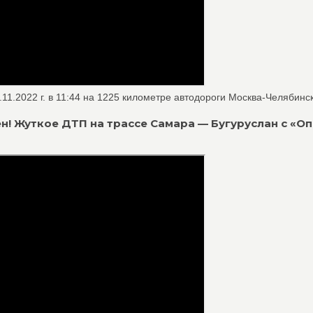
1.2022 г. в 11:44 на 1225 километре автодороги Москва-Челябинск 
ен! Жуткое ДТП на трассе Самара — Бугуруслан с «О