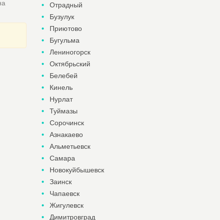
на
Отрадный
Бузулук
Приютово
Бугульма
Лениногорск
Октябрьский
Белебей
Кинель
Нурлат
Туймазы
Сорочинск
Азнакаево
Альметьевск
Самара
Новокуйбышевск
Заинск
Чапаевск
Жигулевск
Димитровград