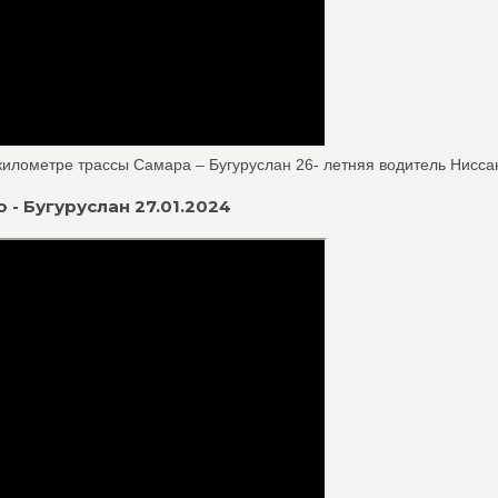
километре трассы Самара – Бугуруслан 26- летняя водитель Ниссана
 - Бугуруслан 27.01.2024