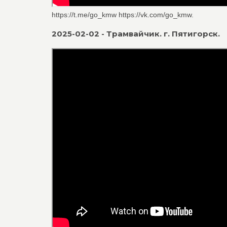
https://t.me/go_kmw https://vk.com/go_kmw.
2025-02-02 - Трамвайчик. г. Пятигорск.