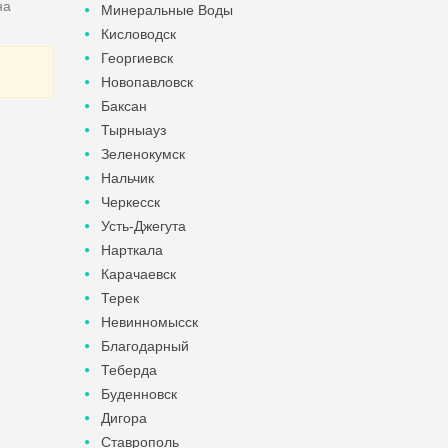
на
Минеральные Воды
Кисловодск
Георгиевск
Новопавловск
Баксан
Тырныауз
Зеленокумск
Нальчик
Черкесск
Усть-Джегута
Нарткала
Карачаевск
Терек
Невинномысск
Благодарный
Теберда
Буденновск
Дигора
Ставрополь