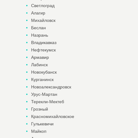
Светлоград
Алагир
Михайловск
Беслан
Назрань
Владикавказ
Нефтекумск
Армавир
Лабинск
Новокубанск
Курганинск
Новоалександровск
Урус-Мартан
Терекли-Мектеб
Грозный
Красномихайловское
Гулькевичи
Майкоп