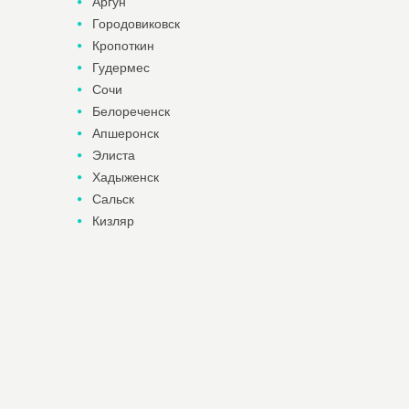
Аргун
Городовиковск
Кропоткин
Гудермес
Сочи
Белореченск
Апшеронск
Элиста
Хадыженск
Сальск
Кизляр