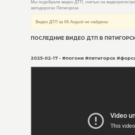
Мы подобрали видео ДТП, снятых на видеорегистр
автодорогах Пятигорска
Видео ДТП за 06 August не найдены
ПОСЛЕДНИЕ ВИДЕО ДТП В ПЯТИГОРС
2025-02-17 - #погоня #пятигорск #фор