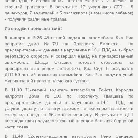
пешеходов, 6 столкновений автотранспорта и 2 наезда на
стоящий транспорт. В результате 17 участников ДТП – 5
пешеходов, 7 водителей и 5 пассажиров (в том числе ребенок)
- получили различные травмы.
Из сводки происшествий:
9 января в 9.36
49-летний водитель автомобиля Киа Рио
напротив дома №7/1 по Проспекту Ямашева по
предварительным данным в нарушение п.10.1 ПДД не выбрал
безопасную скорость и совершил наезд на припаркованный
автомобиль Шкода Октавия, который отбросило на
припаркованный рядом автомобиль Киа Сид. В результате
ДТП 59-летний пассажир автомобиля Киа Рио получил ушиб
мягких тканей правого плечевого сустава.
В 11.30
71-летний водитель автомобиля Тойота Королла
напротив дома №100 по Проспекту Ямашева по
предварительным данным в нарушение п.14.1 ПДД не
уступил дорогу на нерегулируемом пешеходном переходе и
совершил наезд на 66-летнюю женщину. В результате ДТП
пострадавшая получила закрытый перелом большой берцовой
кости слева.
В 11.40
32-летнийводитель автомобиля Рено Сандеро