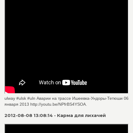
ulway #ulsk #uln Аварии на трассе Ишеевка-Ундоры-Тетюши 06
января 2013 http://youtu.be/NPfrBS4YSOA.
2012-08-08 13:08:14 - Карма для лихачей