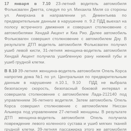
17 января в 7.10
23-летний водитель автомобиля
Фольксваген Джетта, следуя по ул. Михаила Миля со стороны
ул. Амирхана в направлении ул. Дементьева по
предварительным данным в нарушение п. 9.2 ПДД выехал на
полосу встречного движения и совершил столкновение с
автомобилями Хендай Акцент и Киа Рио. Далее автомобиль
Фольксваген совершил столкновение с автомобилем Дэу. В
результате ДТП водитель автомобиля Фольксваген получил
ушиб левой кисти, 31-летняя женщина-водитель автомобиля
Хендай Акцент получила ушибленную рану нижней губы и
ушиб грудной клетки.
В 8.10
39-летняя женщина-водитель автомобиля Опель Корса
напротив дома №1 по ул. Центральная по предварительным
данным в нарушение п.10.1, 9.10 ПДД не выбрала
безопасную скорость, безопасный боковой интервал и
совершила столкновение с автомобилем Лада-212140 под
управлением 36-летнего водителя. Затем автомобиль Опель
Корса совершил столкновение с автомобилем Ниссан
Альмера под управлением 27-летней женщины. В результате
ДТП женщина-водитель автомобиля Опель получила
повреждение левого коленного сустава и ушиб мягких тканей
грудной клетки, 39-летняя пассажирка этого же автомобиля