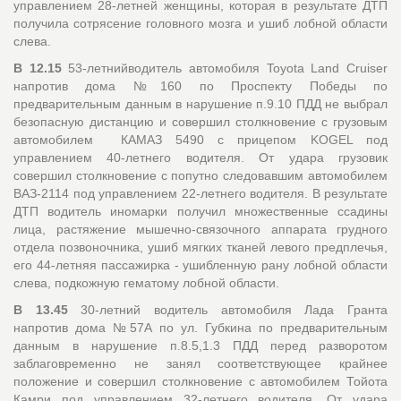
управлением 28-летней женщины, которая в результате ДТП
получила сотрясение головного мозга и ушиб лобной области
слева.
В 12.15
53-летнийводитель автомобиля Toyota Land Cruiser
напротив дома №160 по Проспекту Победы по
предварительным данным в нарушение п.9.10 ПДД не выбрал
безопасную дистанцию и совершил столкновение с грузовым
автомобилем КАМАЗ 5490 с прицепом KOGEL под
управлением 40-летнего водителя. От удара грузовик
совершил столкновение с попутно следовавшим автомобилем
ВАЗ-2114 под управлением 22-летнего водителя. В результате
ДТП водитель иномарки получил множественные ссадины
лица, растяжение мышечно-связочного аппарата грудного
отдела позвоночника, ушиб мягких тканей левого предплечья,
его 44-летняя пассажирка - ушибленную рану лобной области
слева, подкожную гематому лобной области.
В 13.45
30-летний водитель автомобиля Лада Гранта
напротив дома №57А по ул. Губкина по предварительным
данным в нарушение п.8.5,1.3 ПДД перед разворотом
заблаговременно не занял соответствующее крайнее
положение и совершил столкновение с автомобилем Тойота
Камри под управлением 32-летнего водителя. От удара