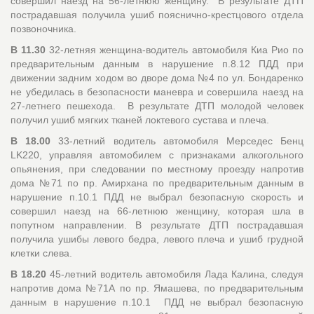
совершил наезд на 56-летнюю женщину. В результате ДТП
пострадавшая получила ушиб пояснично-крестцового отдела
позвоночника.
В 11.30
32-летняя женщина-водитель автомобиля Киа Рио по
предварительным данным в нарушение п.8.12 ПДД при
движении задним ходом во дворе дома №4 по ул. Бондаренко
не убедилась в безопасности маневра и совершила наезд на
27-летнего пешехода. В результате ДТП молодой человек
получил ушиб мягких тканей локтевого сустава и плеча.
В 18.00
33-летний водитель автомобиля Мерседес Бенц
LK220, управляя автомобилем с признаками алкогольного
опьянения, при следовании по местному проезду напротив
дома №71 по пр. Амирхана по предварительным данным в
нарушение п.10.1 ПДД не выбрал безопасную скорость и
совершил наезд на 66-летнюю женщину, которая шла в
попутном направлении. В результате ДТП пострадавшая
получила ушибы левого бедра, левого плеча и ушиб грудной
клетки слева.
В 18.20
45-летний водитель автомобиля Лада Калина, следуя
напротив дома №71А по пр. Ямашева, по предварительным
данным в нарушение п.10.1 ПДД не выбрал безопасную