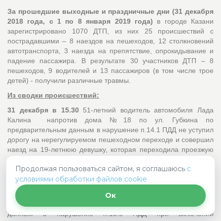
За прошедшие выходные и праздничные дни (31 декабря
2018 года, с 1 по 8 января 2019 года)
в городе Казани
зарегистрировано 1070 ДТП, из них 25 происшествий с
пострадавшими – 8 наездов на пешеходов, 12 столкновений
автотранспорта, 3 наезда на препятствие, опрокидывание и
падение пассажира. В результате 30 участников ДТП – 8
пешеходов, 9 водителей и 13 пассажиров (в том числе трое
детей) - получили различные травмы.
Из сводки происшествий:
31 декабря в 15.30
51-летний водитель автомобиля Лада
Калина напротив дома №18 по ул. Губкина по
предварительным данным в нарушение п.14.1 ПДД не уступил
дорогу на нерегулируемом пешеходном переходе и совершил
наезд на 19-летнюю девушку, которая переходила проезжую
часть справа налево по ходу движения автомобиля. В
Продолжая пользоваться сайтом, я соглашаюсь
с
результате ДТП пострадавшая получила ушиб мягких тканей
условиями обработки файлов cookie
затылочной области.
В 18.03
26-летний водитель автомобиля Киа Рио на
Ок
перекрестке улиц Чуйкова-Мусина по предварительным
данным в нарушение п.13.8 ПДД при включении