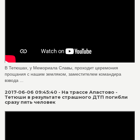
В Тетюшах, у Мемориала Славы, проходит церемония
прощания с нашим земляком, заместителем командира
взвода ...
2017-06-06 09:45:40 - На трассе Апастово -
Тетюши в результате страшного ДТП погибли
сразу пять человек