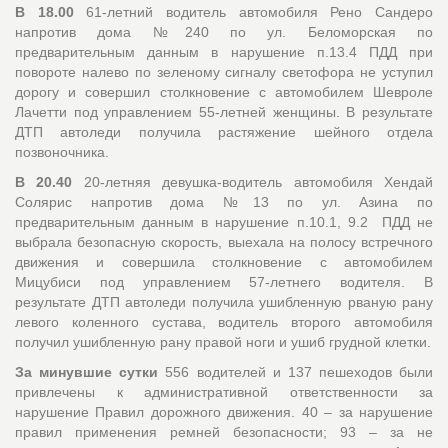
В 18.00
61-летний водитель автомобиля Рено Сандеро
напротив дома №240 по ул. Беломорская по
предварительным данным в нарушение п.13.4 ПДД при
повороте налево по зеленому сигналу светофора не уступил
дорогу и совершил столкновение с автомобилем Шевроле
Лачетти под управлением 55-летней женщины. В результате
ДТП автоледи получила растяжение шейного отдела
позвоночника.
В 20.40
20-летняя девушка-водитель автомобиля Хендай
Солярис напротив дома №13 по ул. Азина по
предварительным данным в нарушение п.10.1, 9.2 ПДД не
выбрала безопасную скорость, выехала на полосу встречного
движения и совершила столкновение с автомобилем
Мицубиси под управлением 57-летнего водителя. В
результате ДТП автоледи получила ушибленную рваную рану
левого коленного сустава, водитель второго автомобиля
получил ушибленную рану правой ноги и ушиб грудной клетки.
За минувшие сутки
556 водителей и 137 пешеходов были
привлечены к административной ответственности за
нарушение Правил дорожного движения. 40 – за нарушение
правил применения ремней безопасности; 93 – за не