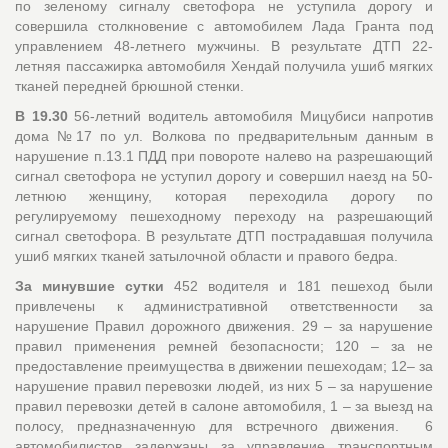
по зеленому сигналу светофора не уступила дорогу и
совершила столкновение с автомобилем Лада Гранта под
управлением 48-летнего мужчины. В результате ДТП 22-
летняя пассажирка автомобиля Хендай получила ушиб мягких
тканей передней брюшной стенки.
В 19.30
56-летний водитель автомобиля Мицубиси напротив
дома №17 по ул. Волкова по предварительным данным в
нарушение п.13.1 ПДД при повороте налево на разрешающий
сигнал светофора не уступил дорогу и совершил наезд на 50-
летнюю женщину, которая переходила дорогу по
регулируемому пешеходному переходу на разрешающий
сигнал светофора. В результате ДТП пострадавшая получила
ушиб мягких тканей затылочной области и правого бедра.
За минувшие сутки
452 водителя и 181 пешеход были
привлечены к административной ответственности за
нарушение Правил дорожного движения. 29 – за нарушение
правил применения ремней безопасности; 120 – за не
предоставление преимущества в движении пешеходам; 12– за
нарушение правил перевозки людей, из них 5 – за нарушение
правил перевозки детей в салоне автомобиля, 1 – за выезд на
полосу, предназначенную для встречного движения. 6
автомобилистов задержаны за управление транспортным