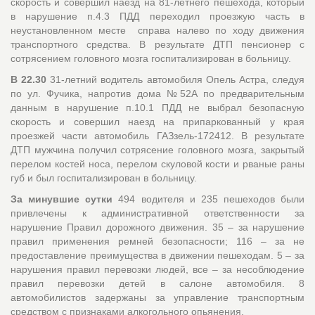
скорость и совершил наезд на 81-летнего пешехода, который
в нарушение п.4.3 ПДД переходил проезжую часть в
неустановленном месте справа налево по ходу движения
транспортного средства. В результате ДТП пенсионер с
сотрясением головного мозга госпитализирован в больницу.
В 22.30
31-летний водитель автомобиля Опель Астра, следуя
по ул. Фучика, напротив дома №52А по предварительным
данным в нарушение п.10.1 ПДД не выбрал безопасную
скорость и совершил наезд на припаркованный у края
проезжей части автомобиль ГАЗзель-172412. В результате
ДТП мужчина получил сотрясение головного мозга, закрытый
перелом костей носа, перелом скуловой кости и рваные раны
губ и был госпитализирован в больницу.
За минувшие сутки
494 водителя и 235 пешеходов были
привлечены к административной ответственности за
нарушение Правил дорожного движения. 35 – за нарушение
правил применения ремней безопасности; 116 – за не
предоставление преимущества в движении пешеходам. 5 – за
нарушения правил перевозки людей, все – за несоблюдение
правил перевозки детей в салоне автомобиля. 8
автомобилистов задержаны за управление транспортным
средством с признаками алкогольного опьянения.