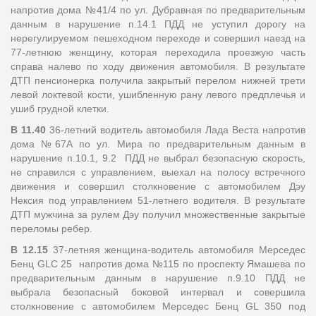
напротив дома №41/4 по ул. Дубравная по предварительным
данным в нарушение п.14.1 ПДД не уступил дорогу на
нерегулируемом пешеходном переходе и совершил наезд на
77-летнюю женщину, которая переходила проезжую часть
справа налево по ходу движения автомобиля. В результате
ДТП пенсионерка получила закрытый перелом нижней трети
левой локтевой кости, ушибленную рану левого предплечья и
ушиб грудной клетки.
В 11.40
36-летний водитель автомобиля Лада Веста напротив
дома №67А по ул. Мира по предварительным данным в
нарушение п.10.1, 9.2 ПДД не выбрал безопасную скорость,
не справился с управлением, выехал на полосу встречного
движения и совершил столкновение с автомобилем Дэу
Нексия под управлением 51-летнего водителя. В результате
ДТП мужчина за рулем Дэу получил множественные закрытые
переломы ребер.
В 12.15
37-летняя женщина-водитель автомобиля Мерседес
Бенц GLC 25 напротив дома №115 по проспекту Ямашева по
предварительным данным в нарушение п.9.10 ПДД не
выбрала безопасный боковой интервал и совершила
столкновение с автомобилем Мерседес Бенц GL 350 под