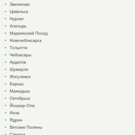
Звенигово
Цивильск
Нурлат
Алатырь
Мариинский Посад
Новочебоксарск
Тольятти
Чебоксары
Ардатов
Шумерля
Жигулевск
Барыш
Мамадыш
Октябрьск
Йошкар-Ола
Инза
Ядрин
Вятские Поляны
Самара