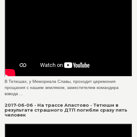
В Тетюшах, у Мемориала Славы, проходит церемония
прощания с нашим земляком, заместителем командира
взвода ...
2017-06-06 - На трассе Апастово - Тетюши в
результате страшного ДТП погибли сразу пять
человек