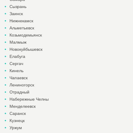
Сызрань
Заинск
Нижнекамск
Альметьевск
Козьмодемьянск
Малмыж
Новокуйбышевск
Елабуга
Сергач
Кинель
Чапаевск
Лениногорск
Отрадный
Набережные Челны
Менделеевск
Саранск
Кузнецк
Уржум