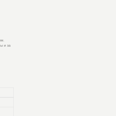
ым.
ы и за