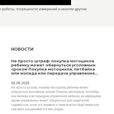
х работы, погрешности измерений и многом другом
НОВОСТИ
Не просто штраф: покупка мотоцикла
ребенку может обернуться уголовным
сроком Покупка мотоцикла, питбайка
или мопеда или передача управления...
08.08.2026
Не просто штраф: покупка мотоцикла ребенку может
обернуться уголовным сроком Покупка мотоцикла, питбайка
или мопеда или передача управления ребенку, не имеющему
права управления, может обернуться для родителей
судимостью, если это привело к тяжелым последствиям или
сам факт расценивается как создан...