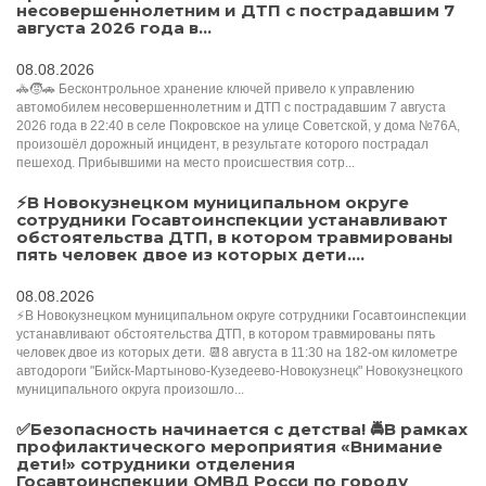
несовершеннолетним и ДТП с пострадавшим 7
августа 2026 года в...
08.08.2026
🚓🧒🚗 Бесконтрольное хранение ключей привело к управлению
автомобилем несовершеннолетним и ДТП с пострадавшим 7 августа
2026 года в 22:40 в селе Покровское на улице Советской, у дома №76А,
произошёл дорожный инцидент, в результате которого пострадал
пешеход. Прибывшими на место происшествия сотр...
⚡️В Новокузнецком муниципальном округе
сотрудники Госавтоинспекции устанавливают
обстоятельства ДТП, в котором травмированы
пять человек двое из которых дети....
08.08.2026
⚡️В Новокузнецком муниципальном округе сотрудники Госавтоинспекции
устанавливают обстоятельства ДТП, в котором травмированы пять
человек двое из которых дети. 📆8 августа в 11:30 на 182-ом километре
автодороги "Бийск-Мартыново-Кузедеево-Новокузнецк" Новокузнецкого
муниципального округа произошло...
✅Безопасность начинается с детства! 🚔В рамках
профилактического мероприятия «Внимание
дети!» сотрудники отделения
Госавтоинспекции ОМВД Росси по городу