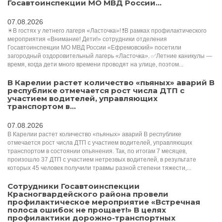
Госавтоинспекции МО МВД России...
07.08.2026
☀В гостях у летнего лагеря «Ласточка»! ❗В рамках профилактического
мероприятия «Внимание! Дети!» сотрудники отделения
Госавтоинспекции МО МВД России «Ефремовский» посетили
загородный оздоровительный лагерь «Ласточка». ✅Летние каникулы —
время, когда дети много времени проводят на улице, поэтом...
В Карелии растет количество «пьяных» аварий В
республике отмечается рост числа ДТП с
участием водителей, управляющих
транспортом в...
07.08.2026
В Карелии растет количество «пьяных» аварий В республике
отмечается рост числа ДТП с участием водителей, управляющих
транспортом в состоянии опьянения. Так, по итогам 7 месяцев,
произошло 37 ДТП с участием нетрезвых водителей, в результате
которых 45 человек получили травмы разной степени тяжести,...
Сотрудники Госавтоинспекции
Красногвардейского района провели
профилактическое мероприятие «Встречная
полоса ошибок не прощает!» В целях
профилактики дорожно-транспортных