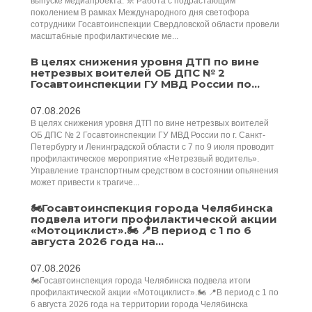
выпуске медиапроекта. 🚸 Работа с подрастающим
поколением В рамках Международного дня светофора
сотрудники Госавтоинспекции Свердловской области провели
масштабные профилактические ме...
В целях снижения уровня ДТП по вине
нетрезвых воителей ОБ ДПС № 2
Госавтоинспекции ГУ МВД России по...
07.08.2026
В целях снижения уровня ДТП по вине нетрезвых воителей
ОБ ДПС № 2 Госавтоинспекции ГУ МВД России по г. Санкт-
Петербургу и Ленинградской области с 7 по 9 июля проводит
профилактическое мероприятие «Нетрезвый водитель».
Управление транспортным средством в состоянии опьянения
может привести к трагиче...
🏍️Госавтоинспекция города Челябинска
подвела итоги профилактической акции
«Мотоциклист».🏍️ 📍В период с 1 по 6
августа 2026 года на...
07.08.2026
🏍️Госавтоинспекция города Челябинска подвела итоги
профилактической акции «Мотоциклист».🏍️ 📍В период с 1 по
6 августа 2026 года на территории города Челябинска