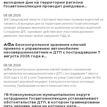
выходные дни на территории региона
Госавтоинспекция проводит рейдовые...
08.08.2026
👮В Свердловской области стартовали массовые проверки водителей на
трезвость В выходные дни на территории региона Госавтоинспекция
проводит рейдовые мероприятия по выявлению нетрезвых водителей.
Сотрудники ДПС оценивают действия всех участников дорожного
движения, пресекают грубые нарушения ПДД. М...
🚓🧒🚗 Бесконтрольное хранение ключей
привело к управлению автомобилем
несовершеннолетним и ДТП с пострадавшим 7
августа 2026 года в...
08.08.2026
🚓🧒🚗 Бесконтрольное хранение ключей привело к управлению
автомобилем несовершеннолетним и ДТП с пострадавшим 7 августа
2026 года в 22:40 в селе Покровское на улице Советской, у дома №76А,
произошёл дорожный инцидент, в результате которого пострадал
пешеход. Прибывшими на место происшествия сотр...
⚡️В Новокузнецком муниципальном округе
сотрудники Госавтоинспекции устанавливают
обстоятельства ДТП, в котором травмированы
пять человек двое из которых дети....