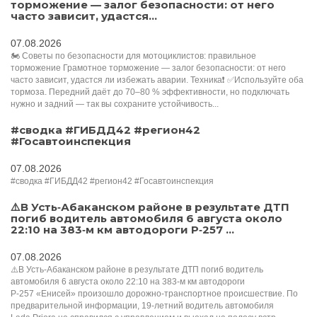
торможение — залог безопасности: от него
часто зависит, удастся...
07.08.2026
🏍 Советы по безопасности для мотоциклистов: правильное
торможение Грамотное торможение — залог безопасности: от него
часто зависит, удастся ли избежать аварии. Техника❗️ ✅Используйте оба
тормоза. Передний даёт до 70–80 % эффективности, но подключать
нужно и задний — так вы сохраните устойчивость...
#сводка #ГИБДД42 #регион42
#Госавтоинспекция
07.08.2026
#сводка #ГИБДД42 #регион42 #Госавтоинспекция
⚠️В Усть‑Абаканском районе в результате ДТП
погиб водитель автомобиля 6 августа около
22:10 на 383‑м км автодороги Р‑257 ...
07.08.2026
⚠️В Усть‑Абаканском районе в результате ДТП погиб водитель
автомобиля 6 августа около 22:10 на 383‑м км автодороги
Р‑257 «Енисей» произошло дорожно‑транспортное происшествие. По
предварительной информации, 19‑летний водитель автомобиля