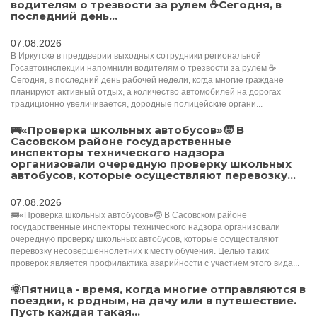
водителям о трезвости за рулем ☕️Сегодня, в
последний день...
07.08.2026
В Иркутске в преддверии выходных сотрудники региональной
Госавтоинспекции напомнили водителям о трезвости за рулем ☕️
Сегодня, в последний день рабочей недели, когда многие граждане
планируют активный отдых, а количество автомобилей на дорогах
традиционно увеличивается, дородные полицейские органи...
🚌«Проверка школьных автобусов»🧒 В
Сасовском районе государственные
инспекторы технического надзора
организовали очередную проверку школьных
автобусов, которые осуществляют перевозку...
07.08.2026
🚌«Проверка школьных автобусов»🧒 В Сасовском районе
государственные инспекторы технического надзора организовали
очередную проверку школьных автобусов, которые осуществляют
перевозку несовершеннолетних к месту обучения. Целью таких
проверок является профилактика аварийности с участием этого вида...
🌞Пятница - время, когда многие отправляются в
поездки, к родным, на дачу или в путешествие.
Пусть каждая такая...