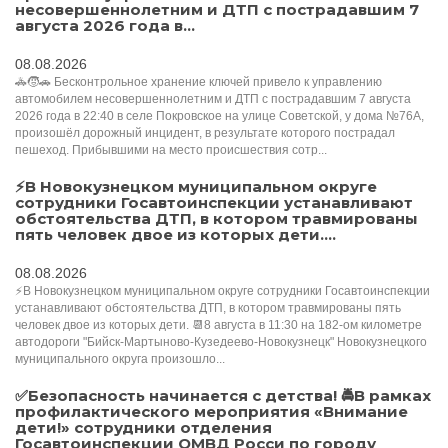
несовершеннолетним и ДТП с пострадавшим 7
августа 2026 года в...
08.08.2026
🚓🧒🚗 Бесконтрольное хранение ключей привело к управлению
автомобилем несовершеннолетним и ДТП с пострадавшим 7 августа
2026 года в 22:40 в селе Покровское на улице Советской, у дома №76А,
произошёл дорожный инцидент, в результате которого пострадал
пешеход. Прибывшими на место происшествия сотр...
⚡️В Новокузнецком муниципальном округе
сотрудники Госавтоинспекции устанавливают
обстоятельства ДТП, в котором травмированы
пять человек двое из которых дети....
08.08.2026
⚡️В Новокузнецком муниципальном округе сотрудники Госавтоинспекции
устанавливают обстоятельства ДТП, в котором травмированы пять
человек двое из которых дети. 📆8 августа в 11:30 на 182-ом километре
автодороги "Бийск-Мартыново-Кузедеево-Новокузнецк" Новокузнецкого
муниципального округа произошло...
✅Безопасность начинается с детства! 🚔В рамках
профилактического мероприятия «Внимание
дети!» сотрудники отделения
Госавтоинспекции ОМВД Росси по городу