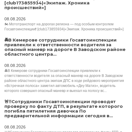
[club173855934|«Экипаж. Хроника
происшествий»]
08.08.2026
🏍️ Мототранспорт на дорогах региона — под особым контролем
Госавтоинспекции❗️ [club173855934|«Экипаж. Хроника происшествий»]
🚔В Кемерове сотрудники Госавтоинспекции
привлекли к ответственности водителя за
опасный маневр на дороге В Заводском районе
областного центра...
08.08.2026
🚔В Кемерове сотрудники Госавтоинспекции привлекли к
ответственности водителя за опасный маневр на дороге В Заводском
районе областного центра экипаж ДПС в ходе рейдового мероприятия
«Встречная полоса» заметил автомобиль «Деу Матиз», водитель
которого совершил опасный маневр и выехал на полосу вс...
🚨‼️Сотрудники Госавтоинспекции проводят
проверку по факту ДТП, в результате которого
погибла пятилетняя девочка По
предварительной информации сегодня в...
08.08.2026