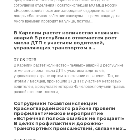
профилактического мероприятия «Внимание! Дети!»
сотрудники отделения Госавтоинспекции МО МВД России
«Ефремовский» посетили загородный оздоровительный
лагерь «Ласточка». ✅Летние каникулы — время, когда дети
много времени проводят на улице, поэтом...
В Карелии растет количество «пьяных»
аварий В республике отмечается рост
числа ДТП с участием водителей,
управляющих транспортом в...
07.08.2026
В Карелии растет количество «пьяных» аварий В республике
отмечается рост числа ДТП с участием водителей,
управляющих транспортом в состоянии опьянения. Так, по
итогам 7 месяцев, произошло 37 ДТП с участием нетрезвых
водителей, в результате которых 45 человек получили травмы
разной степени тяжести,...
Сотрудники Госавтоинспекции
Красногвардейского района провели
профилактическое мероприятие
«Встречная полоса ошибок не прощает!»
В целях профилактики дорожно-
транспортных происшествий, связанных...