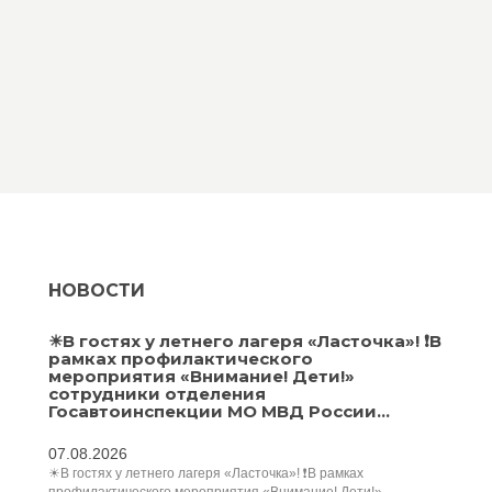
НОВОСТИ
☀В гостях у летнего лагеря «Ласточка»! ❗В
рамках профилактического
мероприятия «Внимание! Дети!»
сотрудники отделения
Госавтоинспекции МО МВД России...
07.08.2026
☀В гостях у летнего лагеря «Ласточка»! ❗В рамках