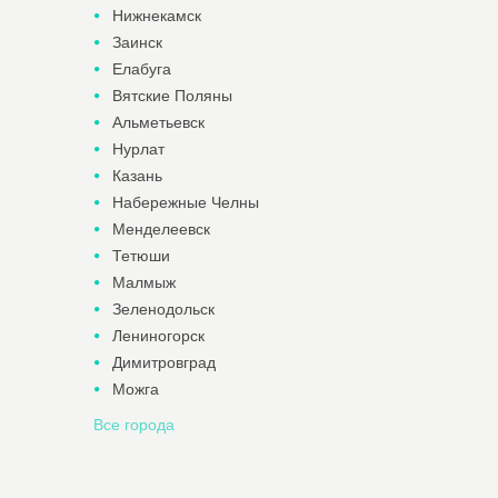
Нижнекамск
Заинск
Елабуга
Вятские Поляны
Альметьевск
Нурлат
Казань
Набережные Челны
Менделеевск
Тетюши
Малмыж
Зеленодольск
Лениногорск
Димитровград
Можга
Все города