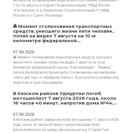
же работы по выявлению водителей в состоянии опьянения с
7 по 10 августа в отделе Госавтоинспекции УМВД России
«Гатчинское» и в Управлении Госавтоинспекции ГУ МВД
России по г. Санкт-Петербург...
🚔 Момент столкновения транспортных
средств, унесшего жизни пяти человек,
попал на видео 7 августа на 10-м
километре федеральной...
07.08.2026
🚔 Момент столкновения транспортных средств, унесшего
жизни пяти человек, попал на видео 7 августа на 10-м
километре федеральной трассы "Екатеринбург – Тюмень"
(обход Белоярского) произошло столкновение автомобилей
«Рено Дастер» и «Шевроле Ланос». В результате погибли оба
водителя и трое пассажиров...
В Кезском районе Удмуртии погиб
мотоциклист 7 августа 2026 года, около
16 часов 40 минут, напротив дома №44,...
07.08.2026
В Кезском районе Удмуртии погиб мотоциклист 7 августа 2026
года, около 16 часов 40 минут, напротив дома №44,
расположенного на улице Центральная в д. Старая Гыя