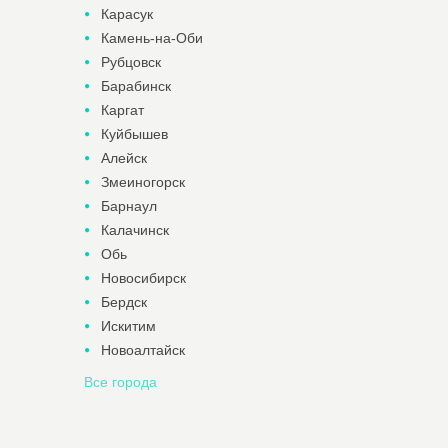
Карасук
Камень-на-Оби
Рубцовск
Барабинск
Каргат
Куйбышев
Алейск
Змеиногорск
Барнаул
Калачинск
Обь
Новосибирск
Бердск
Искитим
Новоалтайск
Все города