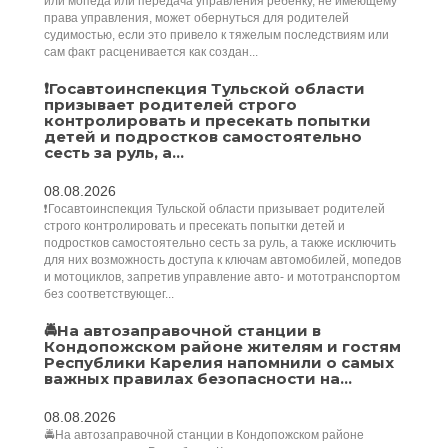
или мопеда или передача управления ребенку, не имеющему
права управления, может обернуться для родителей
судимостью, если это привело к тяжелым последствиям или
сам факт расценивается как создан...
❗Госавтоинспекция Тульской области
призывает родителей строго
контролировать и пресекать попытки
детей и подростков самостоятельно
сесть за руль, а...
08.08.2026
❗Госавтоинспекция Тульской области призывает родителей
строго контролировать и пресекать попытки детей и
подростков самостоятельно сесть за руль, а также исключить
для них возможность доступа к ключам автомобилей, мопедов
и мотоциклов, запретив управление авто- и мототранспортом
без соответствующег...
🚔На автозаправочной станции в
Кондопожском районе жителям и гостям
Республики Карелия напомнили о самых
важных правилах безопасности на...
08.08.2026
🚔На автозаправочной станции в Кондопожском районе