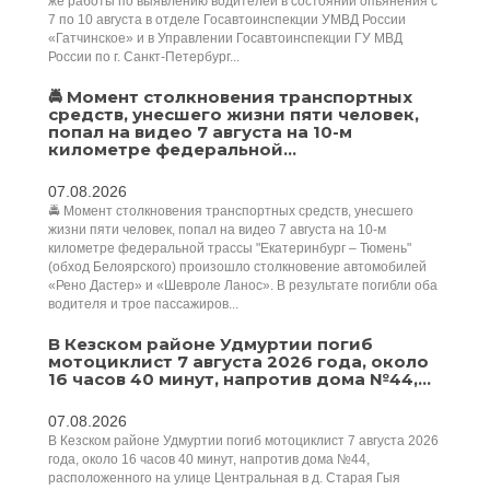
же работы по выявлению водителей в состоянии опьянения с
7 по 10 августа в отделе Госавтоинспекции УМВД России
«Гатчинское» и в Управлении Госавтоинспекции ГУ МВД
России по г. Санкт-Петербург...
🚔 Момент столкновения транспортных
средств, унесшего жизни пяти человек,
попал на видео 7 августа на 10-м
километре федеральной...
07.08.2026
🚔 Момент столкновения транспортных средств, унесшего
жизни пяти человек, попал на видео 7 августа на 10-м
километре федеральной трассы "Екатеринбург – Тюмень"
(обход Белоярского) произошло столкновение автомобилей
«Рено Дастер» и «Шевроле Ланос». В результате погибли оба
водителя и трое пассажиров...
В Кезском районе Удмуртии погиб
мотоциклист 7 августа 2026 года, около
16 часов 40 минут, напротив дома №44,...
07.08.2026
В Кезском районе Удмуртии погиб мотоциклист 7 августа 2026
года, около 16 часов 40 минут, напротив дома №44,
расположенного на улице Центральная в д. Старая Гыя