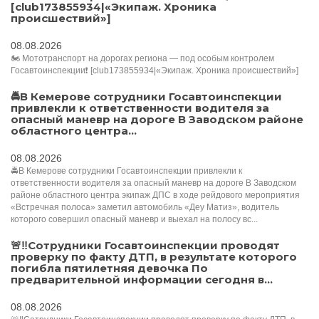
[club173855934|«Экипаж. Хроника
происшествий»]
08.08.2026
🏍️ Мототранспорт на дорогах региона — под особым контролем
Госавтоинспекции❗️ [club173855934|«Экипаж. Хроника происшествий»]
🚔В Кемерове сотрудники Госавтоинспекции
привлекли к ответственности водителя за
опасный маневр на дороге В Заводском районе
областного центра...
08.08.2026
🚔В Кемерове сотрудники Госавтоинспекции привлекли к
ответственности водителя за опасный маневр на дороге В Заводском
районе областного центра экипаж ДПС в ходе рейдового мероприятия
«Встречная полоса» заметил автомобиль «Деу Матиз», водитель
которого совершил опасный маневр и выехал на полосу вс...
🚨‼️Сотрудники Госавтоинспекции проводят
проверку по факту ДТП, в результате которого
погибла пятилетняя девочка По
предварительной информации сегодня в...
08.08.2026