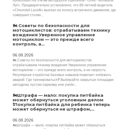
произошел на 3-м км автодороги «Шелехов - Олха - Большой
Луг». Предварительно установлено, что 86-летний водитель
«Chevrolet Lacetti» выехал на полосу встречного движения, где
совершил столкн...
🏍 Советы по безопасности для
мотоциклистов: отрабатываем технику
вождения Уверенное управление
мотоциклом — это прежде всего
контроль, а...
06.08.2026
🏍 Советы по безопасности для мотоциклистов:
отрабатываем технику вождения Уверенное управление
мотоциклом — это прежде всего контроль, а не скорость.
Регулярная отработка базовых навыков помогает избежать
аварий. Где тренироваться❓ Выбирайте закрытые площадки:
автодром, пустую парковку или учебн...
🏍️Штрафа — мало: покупка питбайка
может обернуться уголовным делом
❗Покупка питбайка для ребенка теперь
может обернуться не штрафом,...
06.08.2026
🏍️Штрафа — мало: покупка питбайка может обернуться