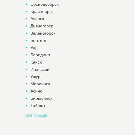
Сосновоборск
Красноярск
Ачинск
Дивногорск
Зеленогорск
Боготол
Уяр
Бородино
Канск
Иланский
Ужур
Мариинск
Асино
Бирюсинск
Тайшет
Все города