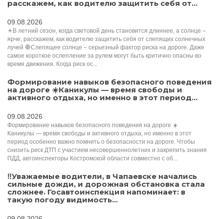
расскажем, как водителю защитить себя от...
09.08.2026
☀В летний сезон, когда световой день становится длиннее, а солнце –
ярче, расскажем, как водителю защитить себя от слепящих солнечных
лучей 🛑Слепящее солнце – серьезный фактор риска на дороге. Даже
самое короткое ослепление за рулем могут быть критично опасны во
время движения. Когда риск ос...
Формирование навыков безопасного поведения
на дороге ☀️Каникулы — время свободы и
активного отдыха, но именно в этот период...
09.08.2026
Формирование навыков безопасного поведения на дороге ☀️
Каникулы — время свободы и активного отдыха, но именно в этот
период особенно важно помнить о безопасности на дороге. Чтобы
снизить риск ДТП с участием несовершеннолетних и закрепить знания
ПДД, автоинспекторы Костромской области совместно с об...
‼️Уважаемые водители, в Чапаевске начались
сильные дожди, и дорожная обстановка стала
сложнее. Госавтоинспекция напоминает: в
такую погоду видимость...
09.08.2026