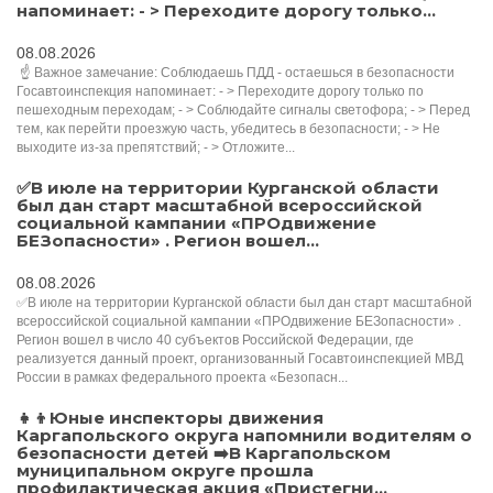
напоминает: - > Переходите дорогу только...
08.08.2026
️ ☝ Важное замечание: Соблюдаешь ПДД - остаешься в безопасности ️
Госавтоинспекция напоминает: - > Переходите дорогу только по
пешеходным переходам; - > Соблюдайте сигналы светофора; - > Перед
тем, как перейти проезжую часть, убедитесь в безопасности; - > Не
выходите из-за препятствий; - > Отложите...
✅В июле на территории Курганской области
был дан старт масштабной всероссийской
социальной кампании «ПРОдвижение
БЕЗопасности» . Регион вошел...
08.08.2026
✅В июле на территории Курганской области был дан старт масштабной
всероссийской социальной кампании «ПРОдвижение БЕЗопасности» .
Регион вошел в число 40 субъектов Российской Федерации, где
реализуется данный проект, организованный Госавтоинспекцией МВД
России в рамках федерального проекта «Безопасн...
👧👦Юные инспекторы движения
Каргапольского округа напомнили водителям о
безопасности детей ➡️В Каргапольском
муниципальном округе прошла
профилактическая акция «Пристегни...