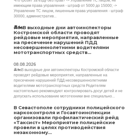
Что грозит за езду без прав? -> Управление ТС лицом, не
имеющим права управления - штраф от 5000 до 15000; ->
Управление ТС лицом, лишенным права управления - штраф
30000, административ...
🚔🏍️В выходные дни автоинспекторы
Костромской области проводят
рейдовые мероприятия, направленные
на пресечение нарушений ПДД
несовершеннолетними водителями
мототранспортных средств...
08.08.2026
🚔🏍️В выходные дни автоинспекторы Костромской области
проводят рейдовые мероприятия, направленные на
пресечение нарушений ПДД несовершеннолетними
водителями мототранспортных средств Родителям
настоятельно рекомендуют контролировать досуг детей и не
допускать использование мототехники вне специально...
В Севастополе сотрудники полицейского
наркоконтроля и Госавтоинспекции
организовали профилактический рейд
«Таксист» Мероприятие полицейские
провели в целях противодействия
незаконному...