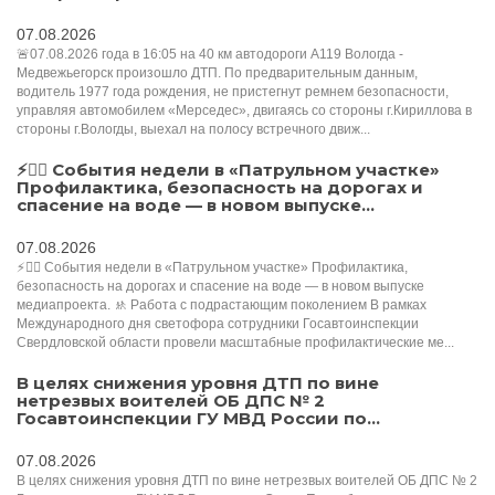
07.08.2026
🚨07.08.2026 года в 16:05 на 40 км автодороги А119 Вологда -
Медвежьегорск произошло ДТП. По предварительным данным,
водитель 1977 года рождения, не пристегнут ремнем безопасности,
управляя автомобилем «Мерседес», двигаясь со стороны г.Кириллова в
стороны г.Вологды, выехал на полосу встречного движ...
⚡️👮‍♂️ События недели в «Патрульном участке»
Профилактика, безопасность на дорогах и
спасение на воде — в новом выпуске...
07.08.2026
⚡️👮‍♂️ События недели в «Патрульном участке» Профилактика,
безопасность на дорогах и спасение на воде — в новом выпуске
медиапроекта. 🚸 Работа с подрастающим поколением В рамках
Международного дня светофора сотрудники Госавтоинспекции
Свердловской области провели масштабные профилактические ме...
В целях снижения уровня ДТП по вине
нетрезвых воителей ОБ ДПС № 2
Госавтоинспекции ГУ МВД России по...
07.08.2026
В целях снижения уровня ДТП по вине нетрезвых воителей ОБ ДПС № 2