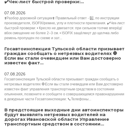
✔️Чек‑лист быстрой проверки:...
07.08.2026
⬆️Разбор дорожной ситуации⬆️ Правильный ответ - 4️⃣, по инструкции
производителя, ISOFIX/ремню, углу и плотности прилегания. ✔️Чек‑лист
быстрой проверки: • Кресло не двигается: при сильном толчке вперёд/
вбок смещение не более 2–3 см. • ISOFIX защёлкнут до щелчка либо
ремень пропущен по схеме и зат...
Госавтоинспекция Тульской области призывает
граждан сообщать о нетрезвых водителях 🛑
Если вы стали очевидцем или Вам достоверно
известен факт...
07.08.2026
Госавтоинспекция Тульской области призывает граждан сообщать о
нетрезвых водителях 🛑Если вы стали очевидцем или Вам достоверно
известен факт управления транспортным средством в состоянии
опьянения, позвоните и сообщите о совершающемся правонарушении
в дежурные части Госавтоинспекции: 📞Телефоны...
В предстоящие выходные дни автоинспекторы
будут выявлять нетрезвых водителей на
дорогах Ивановской области Управление
транспортным средством в состоянии...